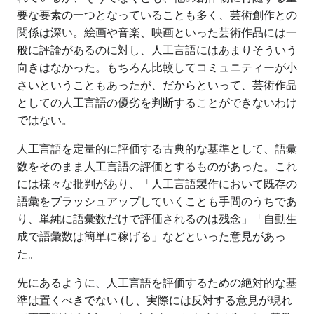
要な要素の一つとなっていることも多く、芸術創作との
関係は深い。絵画や音楽、映画といった芸術作品には一
般に評論があるのに対し、人工言語にはあまりそういう
向きはなかった。もちろん比較してコミュニティーが小
さいということもあったが、だからといって、芸術作品
としての人工言語の優劣を判断することができないわけ
ではない。
人工言語を定量的に評価する古典的な基準として、語彙
数をそのまま人工言語の評価とするものがあった。これ
には様々な批判があり、「人工言語製作において既存の
語彙をブラッシュアップしていくことも手間のうちであ
り、単純に語彙数だけで評価されるのは残念」「自動生
成で語彙数は簡単に稼げる」などといった意見があっ
た。
先にあるように、人工言語を評価するための絶対的な基
準は置くべきでない (し、実際には反対する意見が現れ