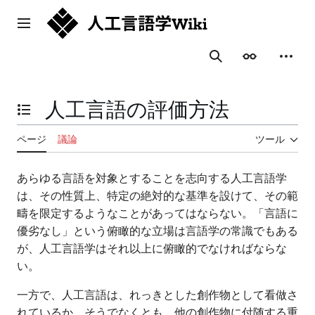
コ
ン
メインメニュー
テ
ン
表示
個人用
検索
ツ
に
ス
人工言語の評価方法
キ
目次の表示・非表示を切り替え
ッ
プ
ページ
議論
ツール
あらゆる言語を対象とすることを志向する人工言語学
は、その性質上、特定の絶対的な基準を設けて、その範
疇を限定するようなことがあってはならない。「言語に
優劣なし」という俯瞰的な立場は言語学の常識でもある
が、人工言語学はそれ以上に俯瞰的でなければならな
い。
一方で、人工言語は、れっきとした創作物として看做さ
れているか、そうでなくとも、他の創作物に付随する重