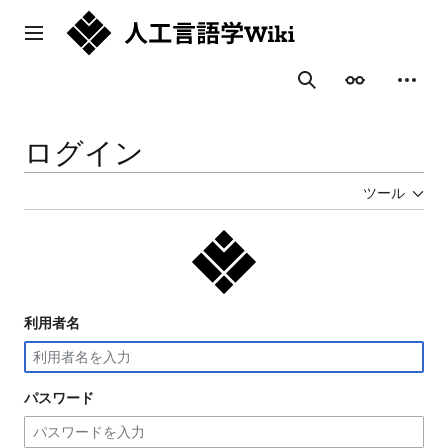
コ
ン
メインメニュー
テ
ン
表示
個人用
検索
ツ
に
ス
ログイン
キ
ッ
ツール
プ
利用者名
パスワード