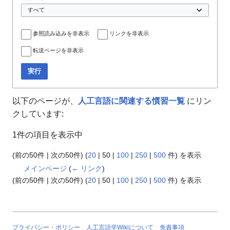
参照読み込みを非表示
リンクを非表示
転送ページを非表示
実行
以下のページが、
人工言語に関連する慣習一覧
にリン
クしています:
1件の項目を表示中
(
前の50件
|
次の50件
) (
20
|
50
|
100
|
250
|
500
件) を表示
メインページ
(
← リンク
)
(
前の50件
|
次の50件
) (
20
|
50
|
100
|
250
|
500
件) を表示
プライバシー・ポリシー
人工言語学Wikiについて
免責事項