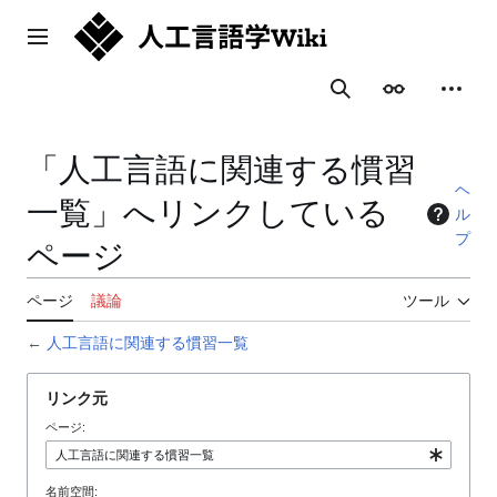
コ
ン
メインメニュー
テ
ン
表示
個人用
検索
ツ
に
ス
「人工言語に関連する慣習
キ
ヘ
ッ
一覧」へリンクしている
ル
プ
プ
ページ
ページ
議論
ツール
←
人工言語に関連する慣習一覧
リンク元
ページ:
名前空間: