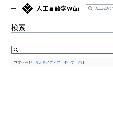
コ
ン
メインメニュー
テ
ン
ツ
検索
に
ス
キ
ッ
プ
本文ページ
マルチメディア
すべて
詳細