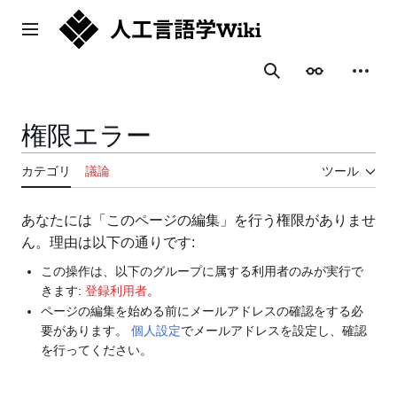
コ
ン
メインメニュー
テ
ン
表示
個人用
検索
ツ
に
ス
権限エラー
キ
ッ
カテゴリ
議論
ツール
プ
あなたには「このページの編集」を行う権限がありませ
ん。理由は以下の通りです:
この操作は、以下のグループに属する利用者のみが実行で
きます:
登録利用者
。
ページの編集を始める前にメールアドレスの確認をする必
要があります。
個人設定
でメールアドレスを設定し、確認
を行ってください。