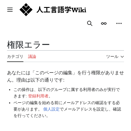
コ
ン
メインメニュー
テ
ン
表示
個人用
検索
ツ
に
ス
権限エラー
キ
ッ
カテゴリ
議論
ツール
プ
あなたには「このページの編集」を行う権限がありませ
ん。理由は以下の通りです:
この操作は、以下のグループに属する利用者のみが実行で
きます:
登録利用者
。
ページの編集を始める前にメールアドレスの確認をする必
要があります。
個人設定
でメールアドレスを設定し、確認
を行ってください。