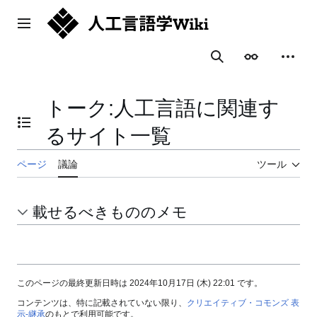
コ
ン
メインメニュー
テ
ン
表示
個人用
検索
ツ
に
ス
トーク
:
人工言語に関連す
キ
ッ
目次の表示・非表示を切り替え
るサイト一覧
プ
ページ
議論
ツール
載せるべきもののメモ
このページの最終更新日時は 2024年10月17日 (木) 22:01 です。
コンテンツは、特に記載されていない限り、
クリエイティブ・コモンズ 表
示-継承
のもとで利用可能です。