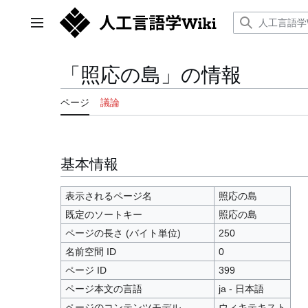
コ
ン
メインメニュー
テ
ン
ツ
「照応の島」の情報
に
ス
ページ
議論
キ
ッ
プ
基本情報
表示されるページ名
照応の島
既定のソートキー
照応の島
ページの長さ (バイト単位)
250
名前空間 ID
0
ページ ID
399
ページ本文の言語
ja - 日本語
ページのコンテンツモデル
ウィキテキスト