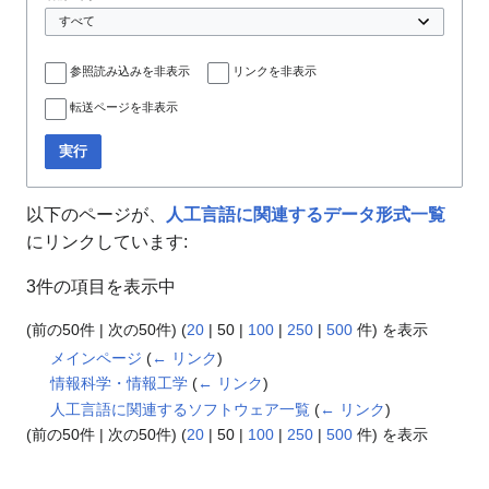
参照読み込みを非表示
リンクを非表示
転送ページを非表示
実行
以下のページが、
人工言語に関連するデータ形式一覧
にリンクしています:
3件の項目を表示中
(
前の50件
|
次の50件
) (
20
|
50
|
100
|
250
|
500
件) を表示
メインページ
(
← リンク
)
情報科学・情報工学
(
← リンク
)
人工言語に関連するソフトウェア一覧
(
← リンク
)
(
前の50件
|
次の50件
) (
20
|
50
|
100
|
250
|
500
件) を表示