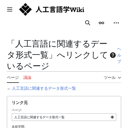
コ
ン
メインメニュー
テ
ン
表示
個人用
検索
ツ
に
ス
「人工言語に関連するデー
キ
ヘ
ッ
タ形式一覧」へリンクして
ル
プ
プ
いるページ
ページ
議論
ツール
←
人工言語に関連するデータ形式一覧
リンク元
ページ:
名前空間: