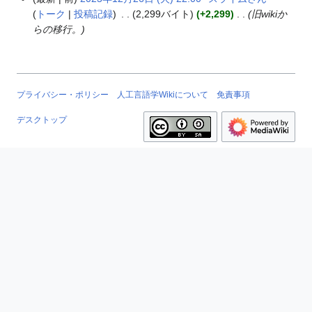
2
トーク
投稿記録
2,299バイト
+2,299
旧wikiか
0
らの移行。
2
3
年
1
2
プライバシー・ポリシー
人工言語学Wikiについて
免責事項
月
デスクトップ
2
6
日
(
火
)