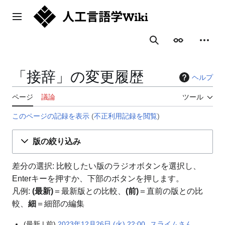
コ
ン
メインメニュー
テ
ン
表示
個人用
検索
ツ
に
ス
「接辞」の変更履歴
ヘルプ
キ
ッ
ページ
議論
ツール
プ
このページの記録を表示
(
不正利用記録を閲覧
)
版の絞り込み
差分の選択: 比較したい版のラジオボタンを選択し、
Enterキーを押すか、下部のボタンを押します。
凡例:
(最新)
＝最新版との比較、
(前)
＝直前の版との比
較、
細
＝細部の編集
最新
前
2023年12月26日 (火) 22:00
スライムさん