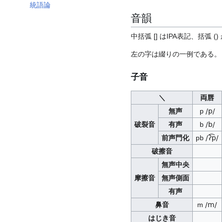
統語論
音韻
中括弧 [] はIPA表記、括弧
左の字は綴りの一例である。
子音
＼
両唇
無声
p
/p/
破裂音
有声
b
/b/
前声門化
pb
/ʔ͡p/
破擦音
無声中央
摩擦音
無声側面
有声
鼻音
m
/m/
はじき音