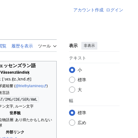
アカウント作成
ログイン
表示
非表示
閲覧
履歴を表示
ツール
テキスト
ェッセンズラン語
小
Vässenzländisķ
A:
[ˈʋɛs.ɤ̟̃z.ˌlɛnd.ɪɬ̠]
標準
琴庭暁響 (
@triethylamineq
)
大
術言語
AT/IMG/CDE/SER/AWL
幅
テン文字, ルーン文字
標準
世界観
位物語層: あり得たかもしれない
広め
球
外部リンク