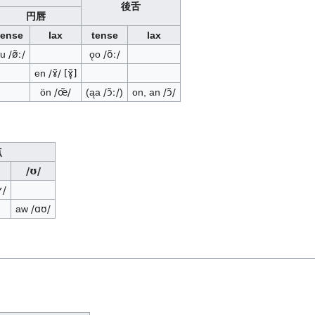
後舌
円唇
tense
lax
tense
lax
ęu
/ø̃ː/
ǫo
/õː/
en
/ɤ̃/
[ɤ̟̃]
ön
/œ̃/
(ąa
/ɔ̃ː/
)
on, an
/ɔ̃/
点
/ʊ/
ʏ/
aw
/ɑʊ/