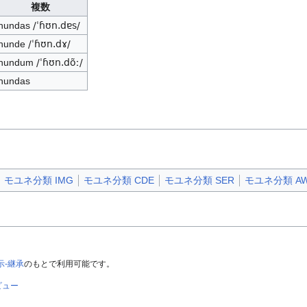
複数
hundas
/ˈɦʊn.dɐs/
hunde
/ˈɦʊn.dɤ/
hundum
/ˈɦʊn.dõː/
hundas
モユネ分類 IMG
モユネ分類 CDE
モユネ分類 SER
モユネ分類 A
示-継承
のもとで利用可能です。
ビュー