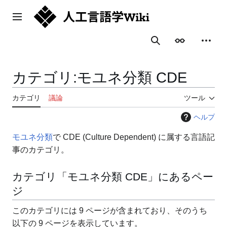
コ
ン
メインメニュー
テ
ン
表示
個人用
検索
ツ
に
ス
カテゴリ
:
モユネ分類 CDE
キ
ッ
カテゴリ
議論
ツール
プ
ヘルプ
モユネ分類
で CDE (Culture Dependent) に属する言語記
事のカテゴリ。
カテゴリ「モユネ分類 CDE」にあるペー
ジ
このカテゴリには 9 ページが含まれており、そのうち
以下の 9 ページを表示しています。